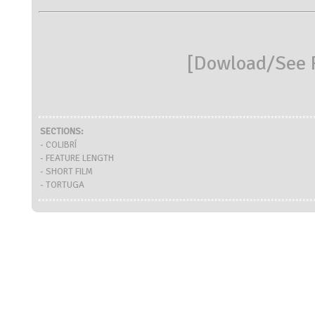
[
Dowload/See R
SECTIONS:
- COLIBRÍ
- FEATURE LENGTH
- SHORT FILM
- TORTUGA