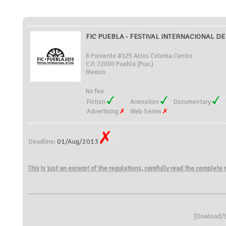
FIC PUEBLA - FESTIVAL INTERNACIONAL DE 
8 Poniente #125 Altos Colonia Centro
C.P. 72000 Puebla (Pue.)
Mexico
No fee
Fiction
Animation
Documentary
Advertising
Web Series
01/Aug/2013
Deadline:
This is just an excerpt of the regulations, carefully read the complete
[
Dowload/S